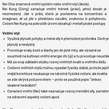
Nei Chia
znamená vnitřní systém nebo vnitřní styl (škola).
Nei Kung (Gong) označuje vnitřní trénink (práci), jehož dosah je
neomezený. Jde o práci, která je postavena na koncentraci a
imaginaci, ať už jde o představu vizuální, zvukovou či pohybovou.
Cvičení Nei Kung na pokročilé úrovní obsahují i metafyzické postupy.
Vnitřní styl:
Využívá plynulé pohyby a méně síly k přemožení protivníka. Dech je
plynulý a neslyšný.
Procvičuje svaly, kosti a šlachy jen do jisté míry, ale výrazně se
soustředí na kultivaci vnitřní energie chi (qi) a tu procvičuje neustál
Má za svoji základní složku rozvoj vnitřních kvalit a vnitřního klidu.
Cvičenci vnitřních stylů mohou vypadat fyzicky slabší, protože jejic
vnější konstituce neukazuje na náročná fyzická cvičení, ale kvalita
se zde skrývá pod povrchem – proto se používá popis “železo
obalené hedvábím”.
Označení vnitřní (Nei) také naznačuje rozvoj mentální síly, zaměřen
na zdravotní aspekty cvičení apod.