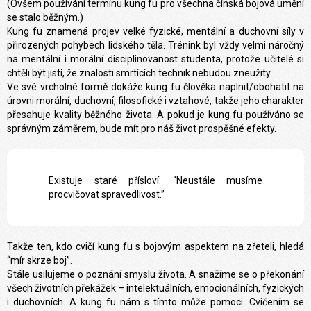
(
Ovšem používání termínu kung fu pro všechna čínská bojová umění
se stalo běžným
.)
Kung fu znamená projev velké fyzické, mentální a duchovní síly v
přirozených pohybech lidského těla. Trénink byl vždy velmi náročný
na mentální i morální disciplinovanost studenta, protože učitelé si
chtěli být jistí, že znalosti smrtících technik nebudou zneužity.
Ve své vrcholné formě dokáže kung fu člověka naplnit/obohatit na
úrovni morální, duchovní, filosofické i vztahové, takže jeho charakter
přesahuje kvality běžného života. A pokud je kung fu používáno se
správným záměrem, bude mít pro náš život prospěšné efekty.
Existuje staré přísloví: “Neustále musíme
procvičovat spravedlivost.”
Takže ten, kdo cvičí kung fu s bojovým aspektem na zřeteli, hledá
“mír skrze boj”.
Stále usilujeme o poznání smyslu života. A snažíme se o překonání
všech životních překážek – intelektuálních, emocionálních, fyzických
i duchovních. A kung fu nám s tímto může pomoci. Cvičením se