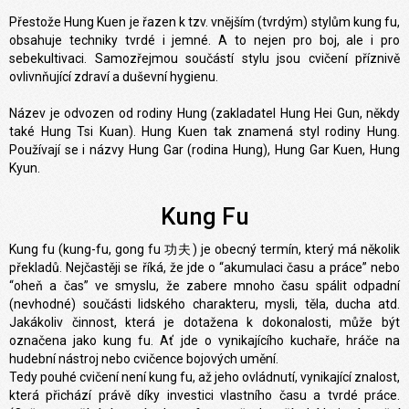
Přestože Hung Kuen je řazen k tzv. vnějším (tvrdým) stylům kung fu,
obsahuje techniky tvrdé i jemné. A to nejen pro boj, ale i pro
sebekultivaci. Samozřejmou součástí stylu jsou cvičení příznivě
ovlivnňující zdraví a duševní hygienu.
Název je odvozen od rodiny Hung (zakladatel Hung Hei Gun, někdy
také Hung Tsi Kuan). Hung Kuen tak znamená styl rodiny Hung.
Používají se i názvy Hung Gar (rodina Hung), Hung Gar Kuen, Hung
Kyun.
Kung Fu
Kung fu (kung-fu, gong fu 功夫) je obecný termín, který má několik
překladů. Nejčastěji se říká, že jde o “akumulaci času a práce” nebo
“oheň a čas” ve smyslu, že zabere mnoho času spálit odpadní
(nevhodné) součásti lidského charakteru, mysli, těla, ducha atd.
Jakákoliv činnost, která je dotažena k dokonalosti, může být
označena jako kung fu. Ať jde o vynikajícího kuchaře, hráče na
hudební nástroj nebo cvičence bojových umění.
Tedy pouhé cvičení není kung fu, až jeho ovládnutí, vynikající znalost,
která přichází právě díky investici vlastního času a tvrdé práce.