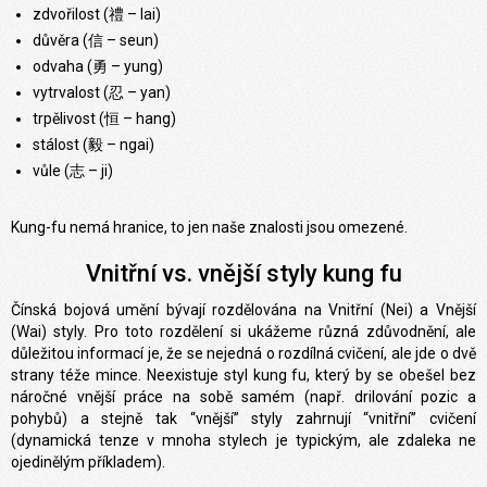
zdvořilost (禮 – lai)
důvěra (信 – seun)
odvaha (勇 – yung)
vytrvalost (忍 – yan)
trpělivost (恒 – hang)
stálost (毅 – ngai)
vůle (志 – ji)
Kung-fu nemá hranice, to jen naše znalosti jsou omezené.
Vnitřní vs. vnější styly kung fu
Čínská bojová umění bývají rozdělována na Vnitřní (Nei) a Vnější
(Wai) styly. Pro toto rozdělení si ukážeme různá zdůvodnění, ale
důležitou informací je, že se nejedná o rozdílná cvičení, ale jde o dvě
strany téže mince. Neexistuje styl kung fu, který by se obešel bez
náročné vnější práce na sobě samém (např. drilování pozic a
pohybů) a stejně tak “vnější” styly zahrnují “vnitřní” cvičení
(dynamická tenze v mnoha stylech je typickým, ale zdaleka ne
ojedinělým příkladem).