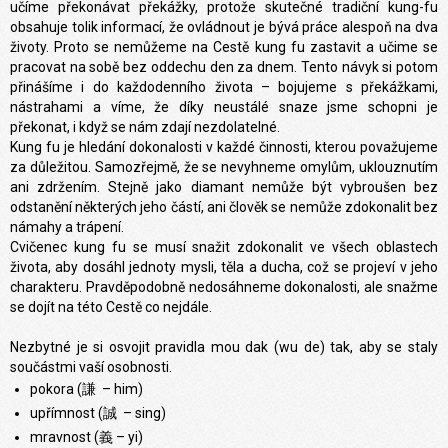
učíme překonávat překážky, protože skutečné tradiční kung-fu
obsahuje tolik informací, že ovládnout je bývá práce alespoň na dva
životy. Proto se nemůžeme na Cestě kung fu zastavit a učime se
pracovat na sobě bez oddechu den za dnem. Tento návyk si potom
přinášíme i do každodenního života – bojujeme s překážkami,
nástrahami a víme, že díky neustálé snaze jsme schopni je
překonat, i když se nám zdají nezdolatelné.
Kung fu je hledání dokonalosti v každé činnosti, kterou považujeme
za důležitou. Samozřejmě, že se nevyhneme omylům, uklouznutím
ani zdržením. Stejně jako diamant nemůže být vybroušen bez
odstanění některých jeho částí, ani člověk se nemůže zdokonalit bez
námahy a trápení.
Cvičenec kung fu se musí snažit zdokonalit ve všech oblastech
života, aby dosáhl jednoty mysli, těla a ducha, což se projeví v jeho
charakteru. Pravděpodobně nedosáhneme dokonalosti, ale snažme
se dojít na této Cestě co nejdále.
Nezbytné je si osvojit pravidla mou dak (wu de) tak, aby se staly
součástmi vaší osobnosti.
pokora (謙 – him)
upřímnost (誠 – sing)
mravnost (義 – yi)