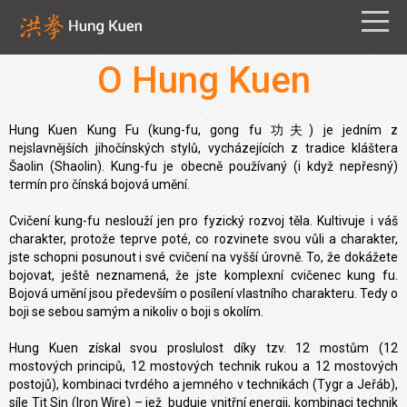
O Hung Kuen
Hung Kuen Kung Fu (kung-fu, gong fu 功夫) je jedním z
nejslavnějších jihočínských stylů, vycházejících z tradice kláštera
Šaolin (Shaolin). Kung-fu je obecně používaný (i když nepřesný)
termín pro čínská bojová umění.
Cvičení kung-fu neslouží jen pro fyzický rozvoj těla. Kultivuje i váš
charakter, protože teprve poté, co rozvinete svou vůli a charakter,
jste schopni posunout i své cvičení na vyšší úrovně. To, že dokážete
bojovat, ještě neznamená, že jste komplexní cvičenec kung fu.
Bojová umění jsou především o posílení vlastního charakteru. Tedy o
boji se sebou samým a nikoliv o boji s okolím.
Hung Kuen získal svou proslulost díky tzv. 12 mostům (12
mostových principů, 12 mostových technik rukou a 12 mostových
postojů), kombinaci tvrdého a jemného v technikách (Tygr a Jeřáb),
síle Tit Sin (Iron Wire) – jež buduje vnitřní energii, kombinaci technik