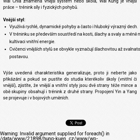
Wai Chia
znamená vnější systém nebo škola, Wai Kung je vnější
práce – trénink síly i fyzických pohybů.
Vnější styl:
Využívá rychlé, dynamické pohyby a často i hluboký výrazný dech.
V tréninku se především soustředí na kosti, šlachy a svaly a méně 
kultivaci vnitřní energie.
Cvičenci vnějších stylů se obvykle vyznačují šlachovitou až svalnat
postavou.
Výše uvedená charakteristika generalizuje, proto ji neberte jako
přikázání a pokud se pustíte do studia kterékoliv školy (vnitřní či
vnější), zjistíte, že vnější a vnitřní styly jsou dvě strany téže mince a
obě skupiny obsahují i trénink z druhé strany. Propojení Yin a Yang
se projevuje i v bojových uměních.
Warning
: Invalid argument supplied for foreach() in
/data/www/21898/hung-kuen_cz/www/wp-