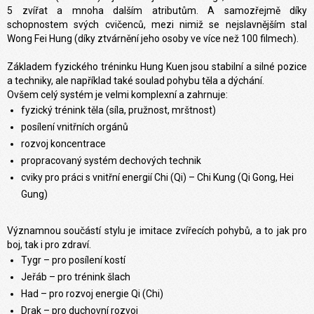
5 zvířat a mnoha dalším atributům. A samozřejmě díky
schopnostem svých cvičenců, mezi nimiž se nejslavnějším stal
Wong Fei Hung (díky ztvárnění jeho osoby ve více než 100 filmech).
Základem fyzického tréninku Hung Kuen jsou stabilní a silné pozice
a techniky, ale například také soulad pohybu těla a dýchání.
Ovšem celý systém je velmi komplexní a zahrnuje:
fyzický trénink těla (síla, pružnost, mrštnost)
posílení vnitřních orgánů
rozvoj koncentrace
propracovaný systém dechových technik
cviky pro práci s vnitřní energií Chi (Qi) – Chi Kung (Qi Gong, Hei
Gung)
Významnou součástí stylu je imitace zvířecích pohybů, a to jak pro
boj, tak i pro zdraví.
Tygr – pro posílení kostí
Jeřáb – pro trénink šlach
Had – pro rozvoj energie Qi (Chi)
Drak – pro duchovní rozvoj