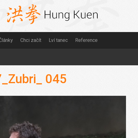
Články
Chci začít
Lví tanec
Reference
_Zubri_ 045