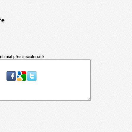
ře
řihlásit přes sociální sítě