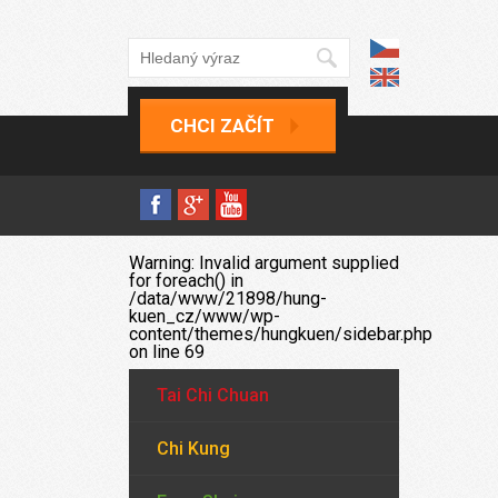
CHCI ZAČÍT
Warning
: Invalid argument supplied
for foreach() in
/data/www/21898/hung-
kuen_cz/www/wp-
content/themes/hungkuen/sidebar.php
on line
69
Tai Chi Chuan
Chi Kung