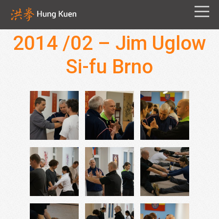
2014 /02 – Jim Uglow
Si-fu Brno