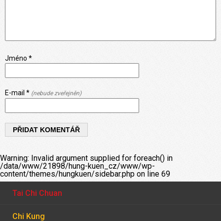
Jméno *
E-mail *
(nebude zveřejněn)
Warning
: Invalid argument supplied for foreach() in
/data/www/21898/hung-kuen_cz/www/wp-
content/themes/hungkuen/sidebar.php
on line
69
Tai Chi Chuan
Chi Kung