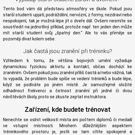
Tento bod vám dá představu atmosféry ve škole. Pokud jsou
starší studenti upjatí, podráždění, nervózní, z formy, nezdraví nebo
nespokojení, tak je možná lépe jít o dveře dál. Ovšem nesmíte se
soustředit na jednotlivý příklad, protože např. ten jeden den může
mít starší student svůj „špatný den.“ Ale to vás přiměje se
pozorněji dívat kolem sebe.
Jak častá jsou zranění při tréninku?
Vzhledem k tomu, že většina bojových umění vyžaduje
dynamickou fyzickou aktivitu a kontakt, občas dochází ke
zraněním. Ovšem pokud jsou zranění příliš častá a/nebo vážná, tak
to vypadá, že problém bude spíše ve vedení tréninků a bude lépe,
když se podíváte po jiném místě. Je samozřejmě složité
odhadnout frekvenci a četnost zranění při jedné či dvou
návštěvách školy, proto se zkuste zeptat instruktora.
Zařízení, kde budete trénovat
Nenechte se oslnit velikostí místa ani počtem diplomů či medailí
ve vstupní místnosti. Mnohem důležitějším aspektem
tréninkového prostoru je, jestli se tam cítíte spokojeně a