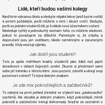
Lidé, kteří budou vašimi kolegy
Navštivte vybranou školu a sledujte nějaké lekce (aniž byste cvičili)
a potom požádejte, jestli můžete s nimi i zkusit cvičit. Sledujte,
jestli se jednání studentů liší, je-li někdo nový účastníkem cvičení.
Následuje rychlý a jednoduchý seznam toho, co můžete sledovat,
pokud to považujete za důležité. Pamatujte si, že otázky a
doporučení jsou jen vodítkem, nikoliv neměnnými a zaručenými
pravidly. Vždy existují výjimky.
Jak dobří jsou studenti?
Toto je spíše měřítkem kvality studentů jako žáků než jejich
dovednosti v oblasti bojových umění. Zkuste si představit sami
sebe při tréninku s těmito lidmi. Jsou pozorní, zdvořilí a věnují svoji
pozornost cvičení? To bývá dobrým znakem.
Je zde mix pokročilejších a začátečníků?
To nebývá na první pohled zřetelné ve stylech bez „páskovacího“
systémů. Ale obvykle je dobrým znakem, když pokročilejší, mírně
pokročilí a začátečníci trénují dohromady. Snažte se seznámit s