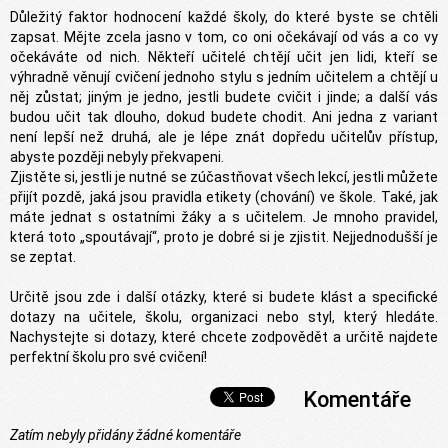
Důležitý faktor hodnocení každé školy, do které byste se chtěli
zapsat. Mějte zcela jasno v tom, co oni očekávají od vás a co vy
očekáváte od nich. Někteří učitelé chtějí učit jen lidi, kteří se
výhradně věnují cvičení jednoho stylu s jedním učitelem a chtějí u
něj zůstat; jiným je jedno, jestli budete cvičit i jinde; a další vás
budou učit tak dlouho, dokud budete chodit. Ani jedna z variant
není lepší než druhá, ale je lépe znát dopředu učitelův přístup,
abyste později nebyly překvapeni.
Zjistěte si, jestli je nutné se zúčastňovat všech lekcí, jestli můžete
přijít pozdě, jaká jsou pravidla etikety (chování) ve škole. Také, jak
máte jednat s ostatními žáky a s učitelem. Je mnoho pravidel,
která toto „spoutávají“, proto je dobré si je zjistit. Nejjednodušší je
se zeptat.
Určitě jsou zde i další otázky, které si budete klást a specifické
dotazy na učitele, školu, organizaci nebo styl, který hledáte.
Nachystejte si dotazy, které chcete zodpovědět a určitě najdete
perfektní školu pro své cvičení!
Komentáře
Zatím nebyly přidány žádné komentáře