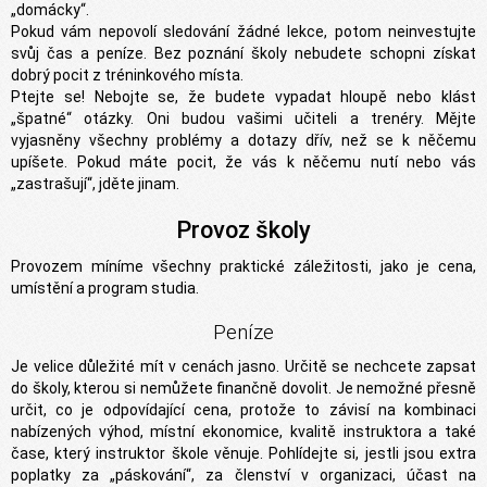
„domácky“.
Pokud vám nepovolí sledování žádné lekce, potom neinvestujte
svůj čas a peníze. Bez poznání školy nebudete schopni získat
dobrý pocit z tréninkového místa.
Ptejte se! Nebojte se, že budete vypadat hloupě nebo klást
„špatné“ otázky. Oni budou vašimi učiteli a trenéry. Mějte
vyjasněny všechny problémy a dotazy dřív, než se k něčemu
upíšete. Pokud máte pocit, že vás k něčemu nutí nebo vás
„zastrašují“, jděte jinam.
Provoz školy
Provozem míníme všechny praktické záležitosti, jako je cena,
umístění a program studia.
Peníze
Je velice důležité mít v cenách jasno. Určitě se nechcete zapsat
do školy, kterou si nemůžete finančně dovolit. Je nemožné přesně
určit, co je odpovídající cena, protože to závisí na kombinaci
nabízených výhod, místní ekonomice, kvalitě instruktora a také
čase, který instruktor škole věnuje. Pohlídejte si, jestli jsou extra
poplatky za „páskování“, za členství v organizaci, účast na