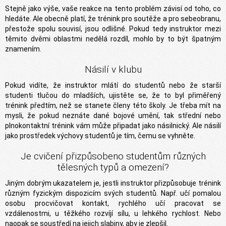
Stejně jako výše, vaše reakce na tento problém závisí od toho, co
hledáte. Ale obecně platí, že trénink pro soutěže a pro sebeobranu,
přestože spolu souvisí, jsou odlišné. Pokud tedy instruktor mezi
těmito dvěmi oblastmi nedělá rozdíl, mohlo by to být špatným
znamením.
Násilí v klubu
Pokud vidíte, že instruktor mlátí do studentů nebo že starší
studenti tlučou do mladších, ujistěte se, že to byl přiměřený
trénink předtím, než se stanete členy této školy. Je třeba mít na
mysli, že pokud neznáte dané bojové umění, tak střední nebo
plnokontaktní trénink vám může připadat jako násilnický. Ale násilí
jako prostředek výchovy studentů je tím, čemu se vyhněte.
Je cvičení přizpůsobeno studentům různých
tělesných typů a omezení?
Jiným dobrým ukazatelem je, jestli instruktor přizpůsobuje trénink
různým fyzickým dispozicím svých studentů. Např. učí pomalou
osobu procvičovat kontakt, rychlého učí pracovat se
vzdálenostmi, u těžkého rozvíjí sílu, u lehkého rychlost. Nebo
naopak se soustředí na jejich slabiny, aby je zlepšil.