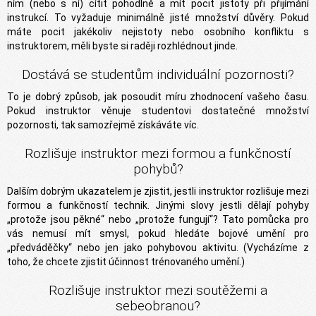
ním (nebo s ní) cítit pohodlně a mít pocit jistoty při přijímání
instrukcí. To vyžaduje minimálně jisté množství důvěry. Pokud
máte pocit jakékoliv nejistoty nebo osobního konfliktu s
instruktorem, měli byste si raději rozhlédnout jinde.
Dostává se studentům individuální pozornosti?
To je dobrý způsob, jak posoudit míru zhodnocení vašeho času.
Pokud instruktor věnuje studentovi dostatečné množství
pozornosti, tak samozřejmě získáváte víc.
Rozlišuje instruktor mezi formou a funkčností
pohybů?
Dalším dobrým ukazatelem je zjistit, jestli instruktor rozlišuje mezi
formou a funkčností technik. Jinými slovy jestli dělají pohyby
„protože jsou pěkné“ nebo „protože fungují“? Tato pomůcka pro
vás nemusí mít smysl, pokud hledáte bojové umění pro
„předváděčky“ nebo jen jako pohybovou aktivitu. (Vycházíme z
toho, že chcete zjistit účinnost trénovaného umění.)
Rozlišuje instruktor mezi soutěžemi a
sebeobranou?