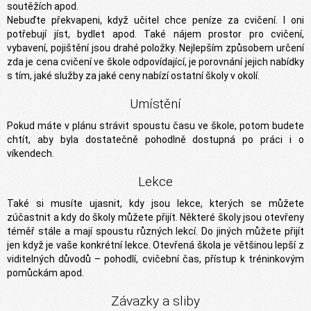
soutěžích apod.
Nebuďte překvapeni, když učitel chce peníze za cvičení. I oni
potřebují jíst, bydlet apod. Také nájem prostor pro cvičení,
vybavení, pojištění jsou drahé položky. Nejlepším způsobem určení
zda je cena cvičení ve škole odpovídající, je porovnání jejich nabídky
s tím, jaké služby za jaké ceny nabízí ostatní školy v okolí.
Umístění
Pokud máte v plánu strávit spoustu času ve škole, potom budete
chtít, aby byla dostatečně pohodlně dostupná po práci i o
víkendech.
Lekce
Také si musíte ujasnit, kdy jsou lekce, kterých se můžete
zúčastnit a kdy do školy můžete přijít. Některé školy jsou otevřeny
téměř stále a mají spoustu různých lekcí. Do jiných můžete přijít
jen když je vaše konkrétní lekce. Otevřená škola je většinou lepší z
viditelných důvodů – pohodlí, cvičební čas, přístup k tréninkovým
pomůckám apod.
Závazky a sliby