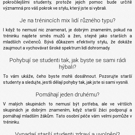
pokročilejšími studenty, protože jejich pomoc bude určitě
významná pro váš pokrok ve stylu, který jste si vybrali.
Je na trénincích mix lidí různého typu?
I když to nemusí nic znamenat, je dobrým znamením, pokud na
tréninku najdete směs mužů a žen, stejně jako starších a
mladších cvičenců. Bývá důkazem efektivity stylu, že dokáže
zaujmout a vychovávat široké spektrum lidí dohromady.
Pohybují se studenti tak, jak byste se sami rádi
hýbali?
To vám ukáže, čeho byste mohli dosáhnout. Pozorujte starší
studenty a sledujte, jestli dělají pohyby tak, jak jste si sami vysnili.
Pomáhají jeden druhému?
V malých skupinách to nemusí být potřeba, ale ve větších
skupinách je dobrým znamením, když starší žáci podporují a
pomáhají mladším žákům. Tato osobní péče vám velmi pomůže v
tréninku.
Vypadají starší studenti zdraví a uvolnění?