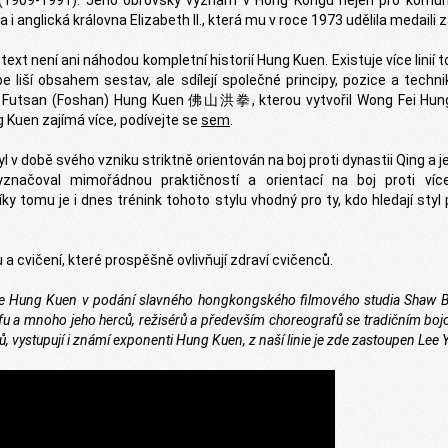
(1909-1991). Jeho obrovský význam v Hong Kongu nejen pro komun
 i anglická královna Elizabeth II., která mu v roce 1973 udělila medaili 
ext není ani náhodou kompletní historií Hung Kuen. Existuje více linií 
e liší obsahem sestav, ale sdílejí společné principy, pozice a technik
v. Futsan (Foshan) Hung Kuen 佛山洪拳, kterou vytvořil Wong Fei Hun
g Kuen zajímá více, podívejte se
sem
.
l v době svého vzniku striktně orientován na boj proti dynastii Qing a j
značoval mimořádnou praktičností a orientací na boj proti ví
ky tomu je i dnes trénink tohoto stylu vhodný pro ty, kdo hledají styl 
 cvičení, které prospěšně ovlivňují zdraví cvičenců.
rie Hung Kuen v podání slavného hongkongského filmového studia Shaw Br
fu a mnoho jeho herců, režisérů a především choreografů se tradičním b
 vystupují i známí exponenti Hung Kuen, z naší linie je zde zastoupen Lee