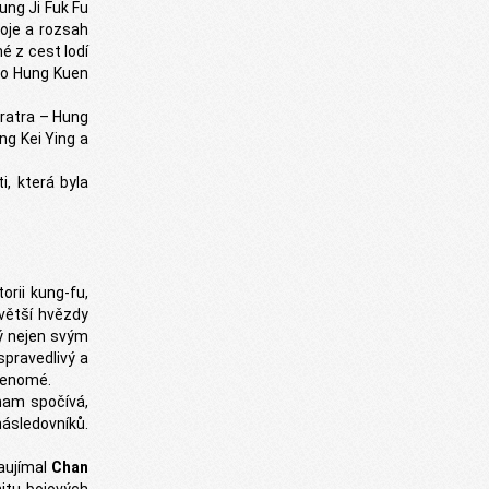
ung Ji Fuk Fu
toje a rozsah
é z cest lodí
sto Hung Kuen
bratra – Hung
ng Kei Ying a
i, která byla
rii kung-fu,
jvětší hvězdy
mý nejen svým
spravedlivý a
 renomé.
nam spočívá,
ásledovníků.
aujímal
Chan