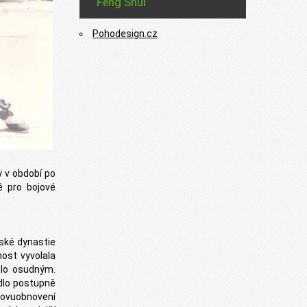
Feng Shui
Pohodesign.cz
y v období po
ě pro bojové
nské dynastie
nost vyvolala
alo osudným.
dlo postupně
znovuobnovení