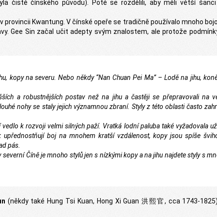
la čistě čínského původu). Poté se rozdělili, aby měli větší šanci
 v provincii Kwantung. V čínské opeře se tradičně používalo mnoho boj
vy. Gee Sin začal učit adepty svým znalostem, ale protože podmínky
 jihu, kopy na severu. Nebo někdy “Nan Chuan Pei Ma” – Lodě na jihu, kon
ších a robustnějších postav než na jihu a častěji se přepravovali na v
louhé nohy se staly jejich významnou zbraní. Styly z této oblasti často zahr
vedlo k rozvoji velmi silných paží. Vratká lodní paluba také vyžadovala už
ak upřednostňují boj na mnohem kratší vzdálenost, kopy jsou spíše švih
nad pás.
v severní Číně je mnoho stylů jen s nízkými kopy a na jihu najdete styly s m
un
(někdy také Hung Tsi Kuan, Hong Xi Guan 洪熙官, cca 1743-1825)