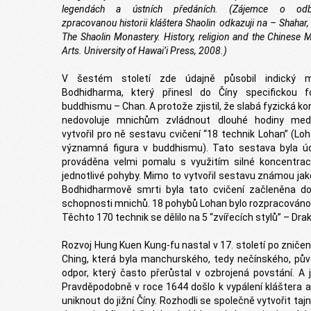
legendách a ústních předáních. (Zájemce o odb
zpracovanou historii kláštera Shaolin odkazuji na – Shahar,
The Shaolin Monastery. History, religion and the Chinese M
Arts. University of Hawai’i Press, 2008.)
V šestém století zde údajně působil indický m
Bodhidharma, který přinesl do Číny specifickou 
buddhismu – Chan. A protože zjistil, že slabá fyzická ko
nedovoluje mnichům zvládnout dlouhé hodiny medi
vytvořil pro ně sestavu cvičení “18 technik Lohan” (Loh
významná figura v buddhismu). Tato sestava byla ú
prováděna velmi pomalu s využitím silné koncentra
jednotlivé pohyby. Mimo to vytvořil sestavu známou jako
Bodhidharmově smrti byla tato cvičení začleněna do
schopnosti mnichů. 18 pohybů Lohan bylo rozpracováno n
Těchto 170 technik se dělilo na 5 “zvířecích stylů” – Drak
Rozvoj Hung Kuen Kung-fu nastal v 17. století po zniče
Ching, která byla manchurského, tedy nečínského, původ
odpor, který často přerůstal v ozbrojená povstání. A
Pravděpodobně v roce 1644 došlo k vypálení kláštera 
uniknout do jižní Číny. Rozhodli se společně vytvořit ta