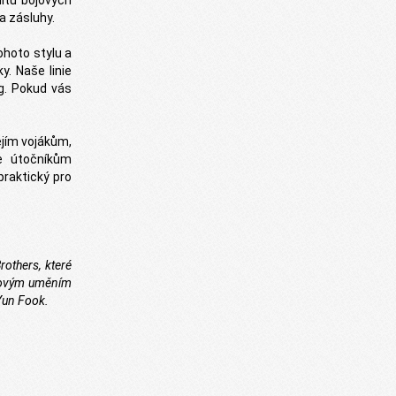
itu bojových
za zásluhy.
tohoto stylu a
y. Naše linie
g. Pokud vás
ejím vojákům,
ce útočníkům
praktický pro
others, které
ojovým uměním
 Yun Fook.