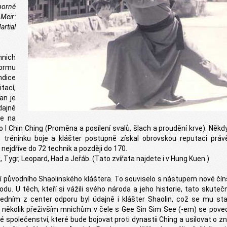
orně
 Meir:
artial
nich
formu
ndice
tací,
an je
dajně
ce na
 I Chin Ching (Proměna a posílení svalů, šlach a proudění krve). Někd
 tréninku boje a klášter postupně získal obrovskou reputaci práv
ejdříve do 72 technik a později do 170.
, Tygr, Leopard, Had a Jeřáb. (Tato zvířata najdete i v Hung Kuen.)
ní původního Shaolinského kláštera. To souviselo s nástupem nové čí
u. U těch, kteří si vážili svého národa a jeho historie, tato skuteč
 jedním z center odporu byl údajně i klášter Shaolin, což se mu st
a několik přeživším mnichům v čele s Gee Sin Sim See (-em) se pove
jné společenství, které bude bojovat proti dynastii Ching a usilovat o 