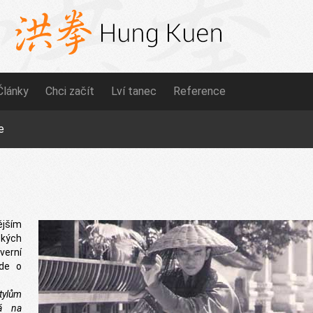
Články
Chci začít
Lví tanec
Reference
e
ějším
ských
verní
jde o
stylům
ná na