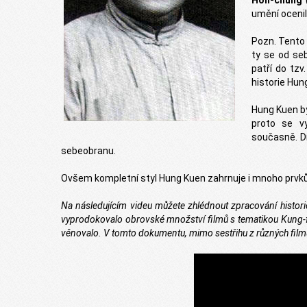
Hon-chung
umění ocenila
Pozn. Tento t
ty se od seb
patří do tz
historie Hun
Hung Kuen by
proto se vy
současně. Dí
sebeobranu.
Ovšem kompletní styl Hung Kuen zahrnuje i mnoho prvků a
Na následujícím videu můžete zhlédnout zpracování histo
vyprodokovalo obrovské množství filmů s tematikou Kung-
věnovalo. V tomto dokumentu, mimo sestřihu z různých filmů,