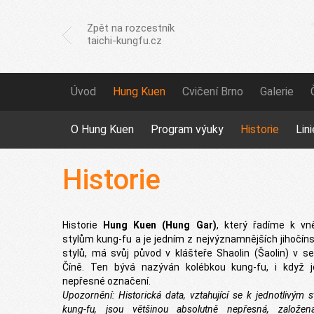
Zpět na rozcestník
taichi-kungfu.cz
Úvod
Hung Kuen
Cvičení Brno
Galerie
O Hung Kuen
Program výuky
Historie
Lini
Historie
Historie
Hung Kuen (Hung Gar)
, který řadíme k vn
stylům kung-fu a je jedním z nejvýznamnějších jihočín
stylů, má svůj původ v klášteře Shaolin (Šaolin) v se
Číně. Ten bývá nazýván kolébkou kung-fu, i když 
nepřesné označení.
Upozornění: Historická data, vztahující se k jednotlivým 
kung-fu, jsou většinou absolutně nepřesná, založe