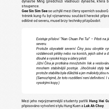
dynastie Ming (předchozí vládnoucí dynastie, která by
stoupence.
Gee Sin Sim See
se uchýlil mezi členy operních souborů
trénink kung-fu byl významnou součástí herecké přípra
odlišné od severu, musel brzy techniky přizpůsobit.
Existuje přísloví “Nan Chuan Pei Tui” – Pěsti na
severu.
Protože obyvatelé severní Číny jsou obvykle vyš
vzdálenosti pěšky nebo na koních, jejich silné a d
dlouhé a vysoké kopy a údery pěstí.
Jižní Čína je protkána množstvím řek a veslování 
mnohem stabilnější postoje. Jihočínské styly t
protože stabilita byla důležitá a jen málokdy jdou 
(Samozřejmě, že toto rozdělení není definitivní. I 
vysokými kopy.)
Mezi jeho nejvýznamnější studenty patřili
Hung Hei G
připisováno vytvoření stylu Hung Kuen a
Luk Ah Choy
.