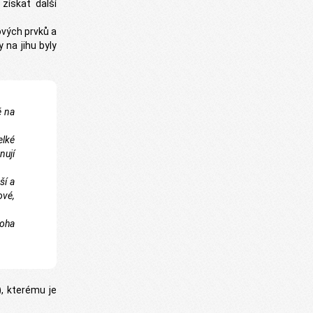
 získat další
ových prvků a
 na jihu byly
ě na
elké
nují
ší a
ové,
noha
, kterému je