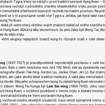
pohybech Tygra, který se odráží v první tradiční sestavě Hung Kuen – G
 sestava vychází z původního starého shaolinského stylu, pouze pos
 mimořádně efektivních bojových technik na malém prostoru. Na jedn
 Oženil se s ní a postupně vznikl styl Tygra a Jeřába, jak bývá také ča
eung Yin Kuen.
 době již velmi starý, většinu svých znalostí získal od svého staršího 
ii Hung Kuen důležitý díky skutečnosti, že jeho žáky byli Wong Tai, Wo
y do dějin stylu.
elitní skupiny nejlepších znalců kung-fu různých stylů v celé oblast
ung
(1847-1927) je pravděpodobně nejznámější postavou v celé histo
uen. Bylo o něm natočeno více než 100 filmů, kde jej zpodobnily ne
atografie (Kwan Tak-hing, Gordon Liu, Jackie Chan, Jet Li). Byl zná
ím, ale i jako skvělý lékař tradiční medicíny. A také jako mimořádně 
livý člověk. Díky jeho schopnostem kung-fu získal Hung Kuen obrovské
ím žákem Wong Fei-hunga byl
Lam Sai-wing
(1860-1943). Jeho výz
utí Hung Kuen, v rozšíření povědomí o tomto stylu a získání mnoha n
 instruktážní knihy ke třem sestavám Hung Kuen.
g vychoval mnoho skvělých studentů, mezi nimiž významné místo z