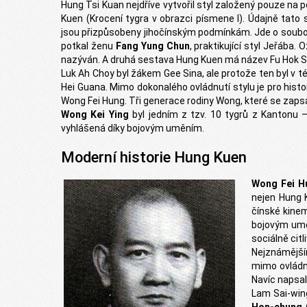
Hung Tsi Kuan nejdříve vytvořil styl založený pouze na 
Kuen (Krocení tygra v obrazci písmene I). Údajně tato
jsou přizpůsobeny jihočínským podmínkám. Jde o soubor
potkal ženu
Fang Yung Chun
, praktikující styl Jeřába.
nazýván. A druhá sestava Hung Kuen má název Fu Hok S
Luk Ah Choy byl žákem Gee Sina, ale protože ten byl v té
Hei Guana. Mimo dokonalého ovládnutí stylu je pro histor
Wong Fei Hung. Tři generace rodiny Wong, které se zapsal
Wong Kei Ying
byl jedním z tzv. 10 tygrů z Kantonu – 
vyhlášená díky bojovým uměním.
Moderní historie Hung Kuen
Wong Fei H
nejen Hung K
čínské kinem
bojovým uměn
sociálně cit
Nejznámějš
mimo ovládn
Navíc napsal
Lam Sai-win