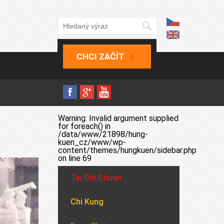
CHCI ZAČÍT
Warning
: Invalid argument supplied
for foreach() in
/data/www/21898/hung-
kuen_cz/www/wp-
content/themes/hungkuen/sidebar.php
on line
69
Tai Chi Chuan
Chi Kung