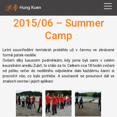
2015/06 – Summer
Camp
Letní soustředění tentokrát proběhlo už v červnu ve zkrácené
formě pátek-neděle.
Ovšem díky luxusním podmínkám, kdy jsme byli sami v celém
kouzelném areálu Zubří, to stálo za to. Celkem cca 18 hodin cvičení
od pátku večer do nedělního odpoledne dalo každému šanci si
procvičit vše, co bylo potřeba. A současně se posunout dál ve
znalosti sestav i jejich aplikací.