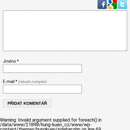
Jméno *
E-mail *
(nebude zveřejněn)
Warning
: Invalid argument supplied for foreach() in
/data/www/21898/hung-kuen_cz/www/wp-
content/themes/hungkuen/sidebar.php
on line
69