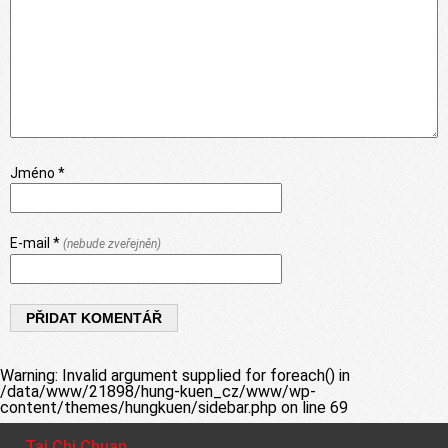
Jméno *
E-mail *
(nebude zveřejněn)
Warning
: Invalid argument supplied for foreach() in
/data/www/21898/hung-kuen_cz/www/wp-
content/themes/hungkuen/sidebar.php
on line
69
Tai Chi Chuan