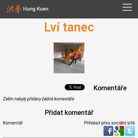
Lví tanec
Lví tanec na
veletrhu SportLife
2017. První
Komentáře
veřejné
vystoupení.
Zatím nebyly přidány žádné komentáře
Přidat komentář
Komentář
Přihlásit přes sociální sítě